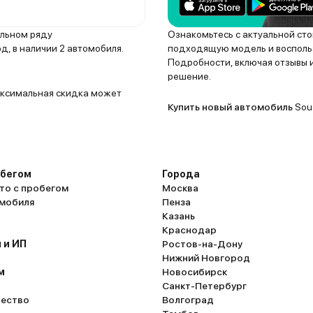
ельном ряду
Ознакомьтесь с актуальной ст
, в наличии 2 автомобиля.
подходящую модель и воспольз
Подробности, включая отзывы и
решение.
Максимальная скидка может
Купить новый автомобиль
Soue
обегом
Города
то с пробегом
Москва
омобиля
Пенза
Казань
Краснодар
 и ИП
Ростов-на-Дону
Нижний Новгород
м
Новосибирск
Санкт-Петербург
ество
Волгоград