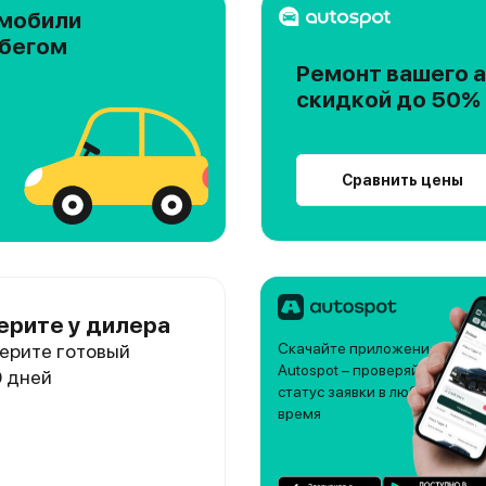
мобили
обегом
Ремонт вашего а
скидкой до 50%
Сравнить цены
ерите у дилера
ерите готовый
Скачайте приложение
Autospot – проверяйте
0 дней
статус заявки в любое
время