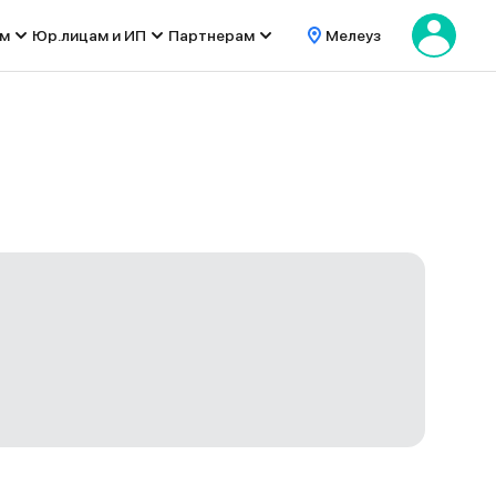
ом
Юр.лицам и ИП
Партнерам
Мелеуз