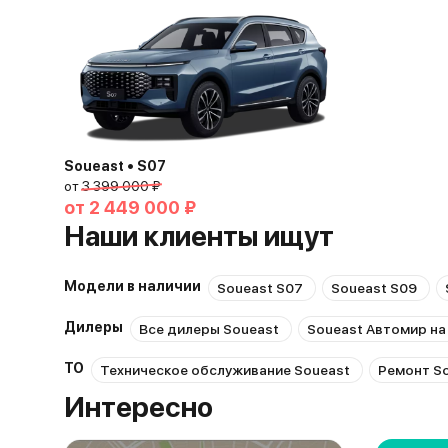
Soueast • S07
от
3 399 000 ₽
от
2 449 000 ₽
Наши клиенты ищут
Модели в наличии
Soueast S07
Soueast S09
Дилеры
Все дилеры Soueast
Soueast Автомир н
ТО
Техническое обслуживание Soueast
Ремонт S
Интересно