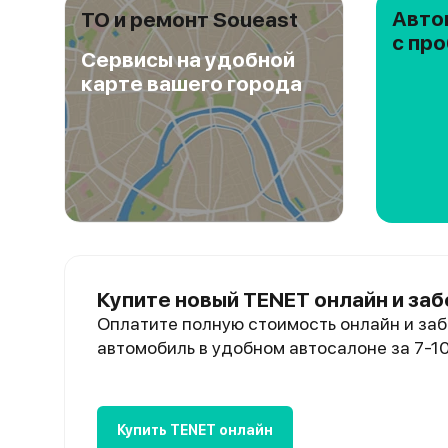
Авто
ТО и ремонт Soueast
с пр
Сервисы на удобной
карте вашего города
Купите новый TENET онлайн и заб
Оплатите полную стоимость онлайн и заб
автомобиль в удобном автосалоне за 7-1
Купить TENET онлайн