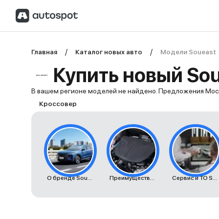
Главная
Каталог новых авто
Модели Soueast
Купить новый Sou
В вашем регионе моделей не найдено. Предложения Мос
Кроссовер
О бренде Soueast
Преимущества автомобилей Soueast
Сервис и ТО Soueast