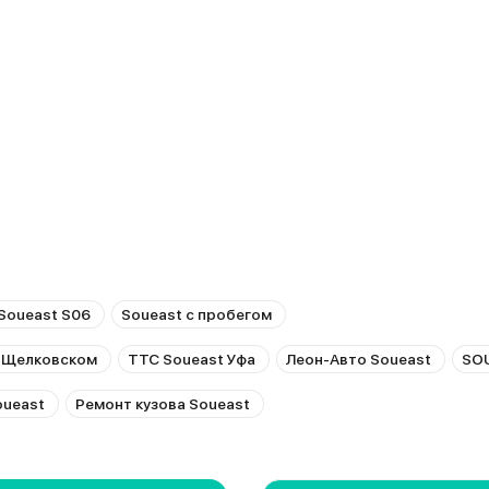
Soueast S06
Soueast с пробегом
а Щелковском
ТТС Soueast Уфа
Леон-Авто Soueast
SOU
oueast
Ремонт кузова Soueast